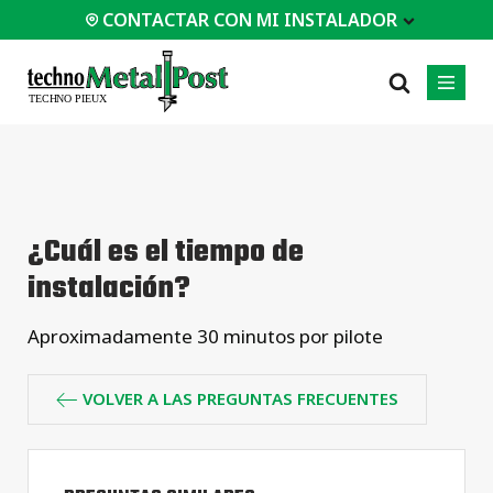
CONTACTAR CON MI INSTALADOR
 MI INSTALADOR
PROFESIONAL
MÁS
CATEGORÍAS
01
01
02
POPULARES
Estudios de casos
Residencial
¿Cuál es el tiempo de
Casas /
Certificaciones
Comerciale
Cabañas
instalación?
FAQ
Industrial
Edificación
Modular
Servicios de
Aproximadamente 30 minutos por pilote
ingeniería
Casas de
madera (CDM)
Dibujos técnicos
Cobertizos
Equipo de instalación
VOLVER A LAS PREGUNTAS FRECUENTES
Agricolas
Todo
tipos de
proyectos