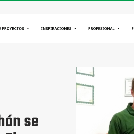
E PROYECTOS
INSPIRACIONES
PROFESIONAL
EGORÍAS
encial
ciale
rial
hón se