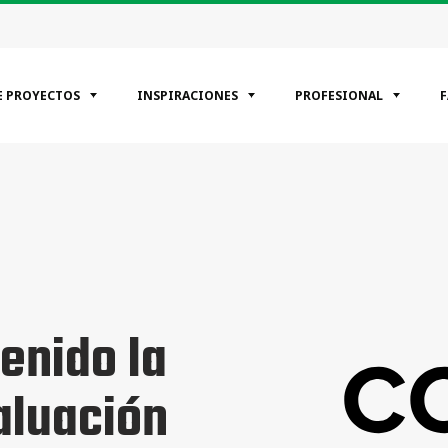
E PROYECTOS
INSPIRACIONES
PROFESIONAL
EGORÍAS
encial
ciale
rial
enido la
aluación