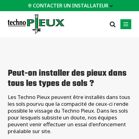
CONTACTER UN INSTALLATEUR
 INSTALLATEUR
PROFESSIONNELS
LES PLUS
CATÉGORIES
01
01
02
POPULAIRES
Études de cas
Résidentiels
Peut-on installer des pieux dans
Maisons /
Certifications
Commerciaux
Chalets
tous les types de sols ?
Foire aux questions
Industriel
Bâtiments
modulaires
Service d'ingénierie
Les Techno Pieux peuvent être installés dans tous
Reprise en
Documents
les sols pourvu que la compacité de ceux-ci rende
sous-œuvre
techniques
possible le vissage du Techno Pieux. Dans les sols
Maisons
Équipements
ossature bois
pour lesquels subsiste un doute, nos équipes
d'installation
(MOB)
peuvent venir effectuer un essai d'enfoncement
préalable sur site.
Tous les