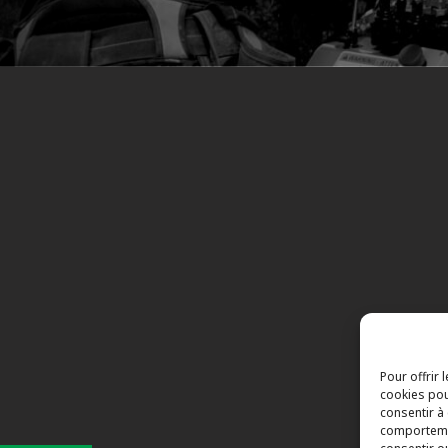
s
Pour offrir 
cookies pou
consentir à
comportemen