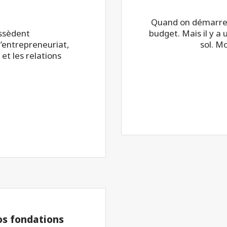
Quand on démarre un
ossèdent
budget. Mais il y a 
’entrepreneuriat,
sol. M
 et les relations
vos fondations