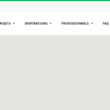
PROJETS
INSPIRATIONS
PROFESSIONNELS
FAQ
ÉGORIES
entiels
erciaux
riels