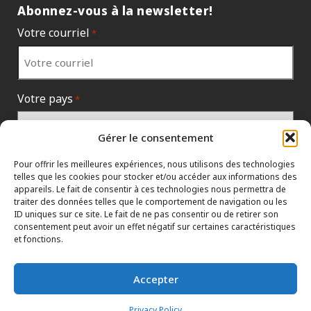
Abonnez-vous à la newsletter!
Votre courriel
*
Votre pays
*
Gérer le consentement
Pour offrir les meilleures expériences, nous utilisons des technologies
telles que les cookies pour stocker et/ou accéder aux informations des
appareils. Le fait de consentir à ces technologies nous permettra de
traiter des données telles que le comportement de navigation ou les
ID uniques sur ce site. Le fait de ne pas consentir ou de retirer son
consentement peut avoir un effet négatif sur certaines caractéristiques
et fonctions.
PROTECTION DES RENSEIGNEMENTS
HTML SITEMAP
CONCESSIONNAIRES
Accepter
TERMES ET CONDITIONS
CONTACTER LE SIÈGE SOCIAL
Privacy Policy