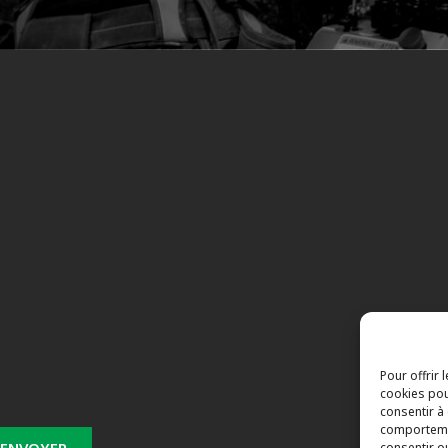
s
Pour offrir 
cookies pou
consentir à
comportemen
consentir o