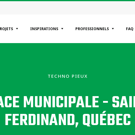
PROJETS
INSPIRATIONS
PROFESSIONNELS
FAQ
ÉGORIES
entiels
TECHNO PIEUX
erciaux
riels
ACE MUNICIPALE - SAI
FERDINAND, QUÉBEC