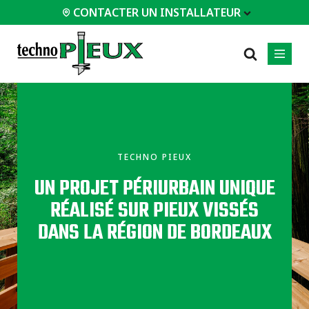
CONTACTER UN INSTALLATEUR
 INSTALLATEUR
PROFESSIONNELS
LES PLUS
CATÉGORIES
01
01
02
POPULAIRES
Études de cas
Résidentiels
TECHNO PIEUX
Maisons /
Certifications
Commerciaux
Chalets
UN PROJET PÉRIURBAIN UNIQUE
Foire aux questions
Industriels
Support pour
RÉALISÉ SUR PIEUX VISSÉS
fondation
Service d'ingénierie
béton
Documents
DANS LA RÉGION DE BORDEAUX
Constructions
techniques
modulaires
Équipements
Hangars
d'installation
Tous les
types de