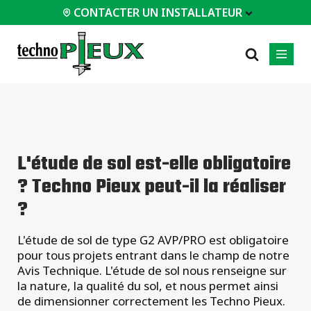
CONTACTER UN INSTALLATEUR
 INSTALLATEUR
PROFESSIONNELS
LES PLUS
CATÉGORIES
01
01
02
POPULAIRES
Études de cas
Résidentiels
L'étude de sol est-elle obligatoire
Maisons /
Certifications
Commerciaux
Chalets
? Techno Pieux peut-il la réaliser
Foire aux questions
Industriels
Support pour
?
fondation
Service d'ingénierie
béton
Documents
Constructions
techniques
L'étude de sol de type G2 AVP/PRO est obligatoire
modulaires
Équipements
pour tous projets entrant dans le champ de notre
Hangars
d'installation
Avis Technique. L'étude de sol nous renseigne sur
la nature, la qualité du sol, et nous permet ainsi
Tous les
de dimensionner correctement les Techno Pieux.
types de