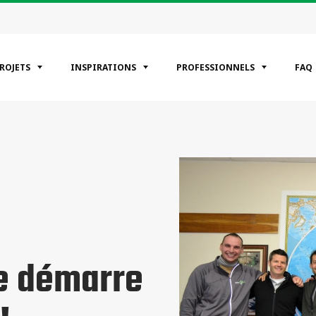
PROJETS
INSPIRATIONS
PROFESSIONNELS
FAQ
ÉGORIES
entiels
erciaux
riels
e démarre