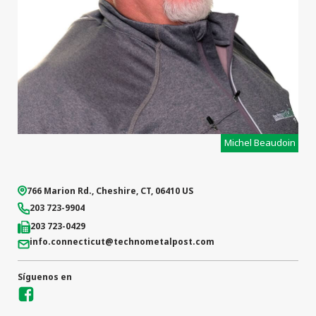
Michel Beaudoin
766 Marion Rd.
,
Cheshire
,
CT
,
06410
US
203 723-9904
203 723-0429
info.connecticut
@technometalpost.com
Síguenos en