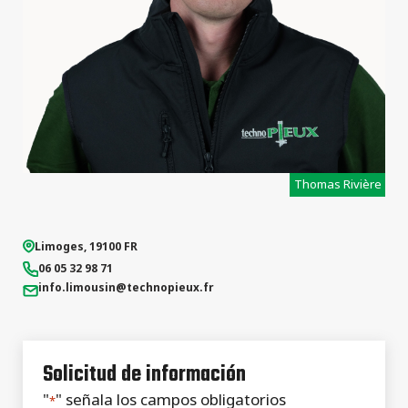
Thomas Rivière
Limoges
,
19100
FR
06 05 32 98 71
info.limousin
@technopieux.fr
Solicitud de información
"
" señala los campos obligatorios
*