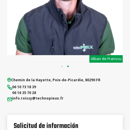
hane de Franssu
Alba
Chemin de la Hayette
,
Poix-de-Picardie
,
80290
FR
06 10 73 18 39
06 16 35 70 28
info.roissy
@technopieux.fr
Solicitud de información