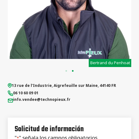
e
Bertrand du Penhoat
13 rue de l’Industrie
,
Aigrefeuille sur Maine
,
44140
FR
06 10 60 09 01
info.vendee
@technopieux.fr
Solicitud de información
"
" señala los campos obligatorios
*