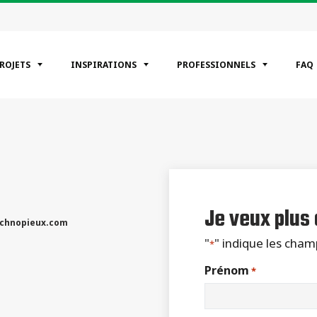
PROJETS
INSPIRATIONS
PROFESSIONNELS
FAQ
ÉGORIES
entiels
erciaux
riel
Je veux plus
chnopieux.com
"
" indique les cha
*
Prénom
*