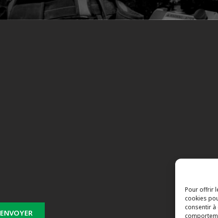
s
Pour offrir 
cookies pou
consentir à
comportemen