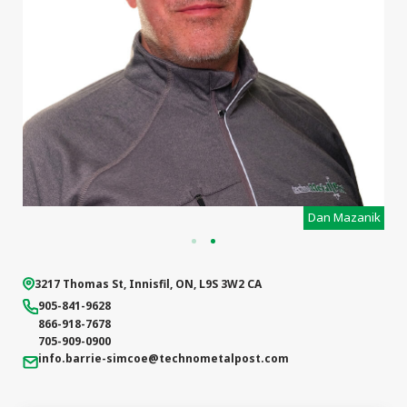
types de
projets
y
Dan Mazanik
3217 Thomas St
,
Innisfil
,
ON
,
L9S 3W2
CA
905-841-9628
866-918-7678
705-909-0900
info.barrie-simcoe
@technometalpost.com