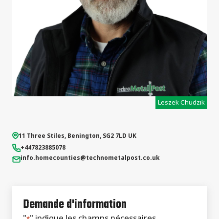
types de
projets
Leszek Chudzik
11 Three Stiles
,
Benington
,
SG2 7LD
UK
+447823885078
info.homecounties
@technometalpost.co.uk
Demande d'information
"
" indique les champs nécessaires
*