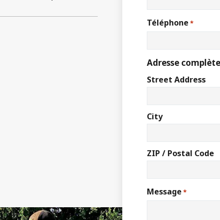
Téléphone
*
Adresse complète
Street Address
vesque
Joël Drolet
City
ZIP / Postal Code
Message
*