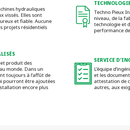
TECHNOLOGIE
chines hydrauliques
Techno Pieux In
x vissés. Elles sont
niveau, de la fab
oureux et fiable. Aucune
technologie et 
s projets résidentiels
performance de l
LISÉS
SERVICE D'IN
et produit des
s au monde. Dans un
L’équipe d’ingén
t toujours à l’affût de
et les document
ui pourront être ajoutées
attestation de 
stallation encore plus
autres, aux exi