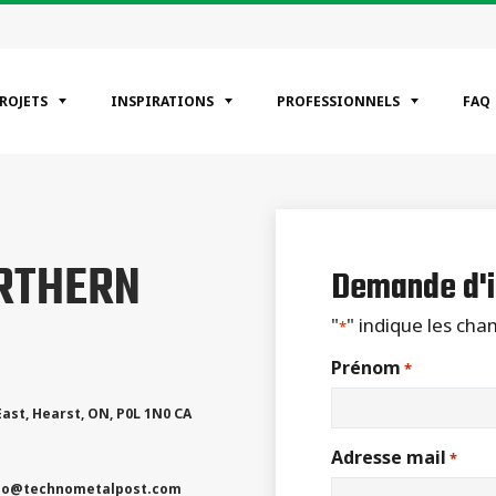
PROJETS
INSPIRATIONS
PROFESSIONNELS
FAQ
ÉGORIES
ORTHERN
entiels
Demande d'i
erciaux
riel
"
" indique les ch
*
Prénom
*
East
,
Hearst
,
ON
,
P0L 1N0
CA
Adresse mail
*
io
@technometalpost.com