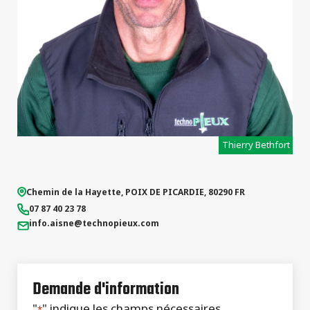
types de
projets
Thierry Bethfort
Chemin de la Hayette
,
POIX DE PICARDIE
,
80290
FR
07 87 40 23 78
info.aisne
@technopieux.com
Demande d'information
"
" indique les champs nécessaires
*