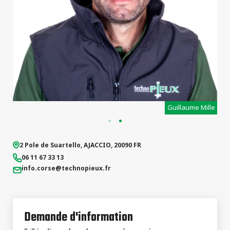
types de
projets
t
Guillaume Mille
2 Pole de Suartello
,
AJACCIO
,
20090
FR
06 11 67 33 13
info.corse
@technopieux.fr
Demande d'information