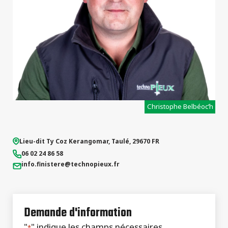
types de
projets
Christophe Belbéoc’h
Lieu-dit Ty Coz Kerangomar
,
Taulé
,
29670
FR
06 02 24 86 58
info.finistere
@technopieux.fr
Demande d'information
"
" indique les champs nécessaires
*