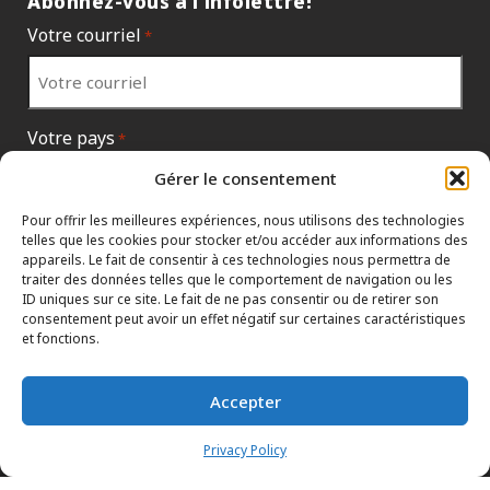
Abonnez-vous à l'infolettre!
Votre courriel
*
Votre pays
*
Gérer le consentement
Pour offrir les meilleures expériences, nous utilisons des technologies
telles que les cookies pour stocker et/ou accéder aux informations des
appareils. Le fait de consentir à ces technologies nous permettra de
traiter des données telles que le comportement de navigation ou les
ID uniques sur ce site. Le fait de ne pas consentir ou de retirer son
consentement peut avoir un effet négatif sur certaines caractéristiques
et fonctions.
Accepter
PROTECTION DES RENSEIGNEMENTS
TERMES ET CONDITIONS
CONCESSIONNAIRES
Privacy Policy
HTML SITEMAP
CONTACTER LE SIÈGE SOCIAL