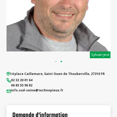
types de
projets
Jerome Eliot
14 place Caillemare
,
Saint Ouen de Thouberville
,
27310
FR
02 32 20 01 64
06 85 55 96 82
info.sud-seine
@technopieux.fr
Demande d'information