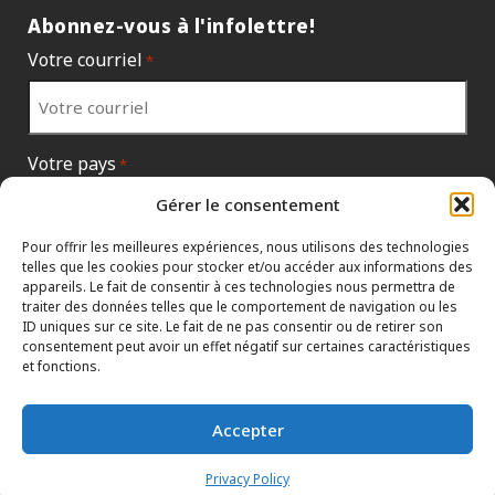
Abonnez-vous à l'infolettre!
Votre courriel
*
Votre pays
*
Gérer le consentement
Pour offrir les meilleures expériences, nous utilisons des technologies
telles que les cookies pour stocker et/ou accéder aux informations des
appareils. Le fait de consentir à ces technologies nous permettra de
traiter des données telles que le comportement de navigation ou les
ID uniques sur ce site. Le fait de ne pas consentir ou de retirer son
consentement peut avoir un effet négatif sur certaines caractéristiques
et fonctions.
Accepter
PROTECTION DES RENSEIGNEMENTS
TERMES ET CONDITIONS
CONCESSIONNAIRES
Privacy Policy
HTML SITEMAP
CONTACTER LE SIÈGE SOCIAL