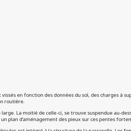
 vissés en fonction des données du sol, des charges à sup
on routière.
 large. La moitié de celle-ci, se trouve suspendue au-des
r un plan d’aménagement des pieux sur ces pentes forte
hicules est intégré à la structure de la passerelle. Les