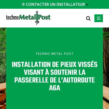
CONTACTER UN INSTALLATEUR
 INSTALLATEUR
PROFESSIONNELS
LES PLUS
CATÉGORIES
01
01
02
POPULAIRES
Service d'ingénierie
Résidentiels
TECHNO METAL POST
Vérandas /
Documents
Commerciaux
Balcons
INSTALLATION DE PIEUX VISSÉS
techniques
Industriel
Agrandissements
Équipements
VISANT À SOUTENIR LA
/ Extensions
d'installation
Maisons / Chalets
PASSERELLE DE L’AUTOROUTE
Études de cas
Garages / Abris
Certifications
A6A
Foire aux questions
Tous les
types de
projets