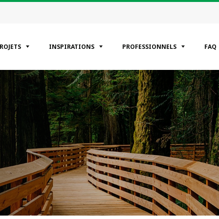
PROJETS
INSPIRATIONS
PROFESSIONNELS
FAQ
ÉGORIES
entiels
erciaux
riel