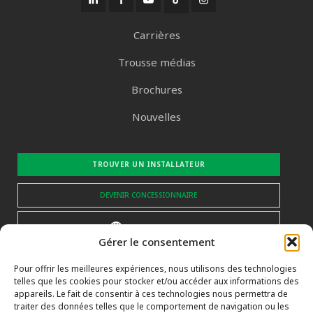
Carrières
Trousse médias
Brochures
Nouvelles
TROUVER UN INSTALLATEUR
DEVENIR CONCESSIONNAIRE
FRANÇAIS CH
Gérer le consentement
Pour offrir les meilleures expériences, nous utilisons des technologies
Abonnez-vous à la newsletter!
telles que les cookies pour stocker et/ou accéder aux informations des
appareils. Le fait de consentir à ces technologies nous permettra de
Votre courriel
*
traiter des données telles que le comportement de navigation ou les