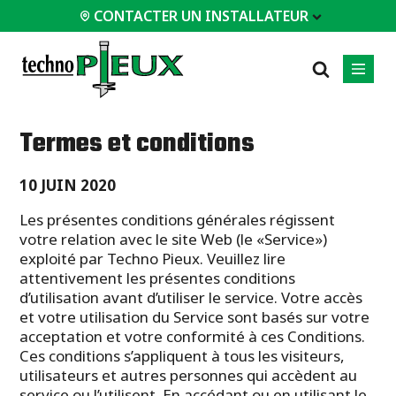
CONTACTER UN INSTALLATEUR
 INSTALLATEUR
Termes et conditions
PROFESSIONNELS
LES PLUS
CATÉGORIES
01
01
02
POPULAIRES
10 JUIN 2020
Service d'ingénierie
Résidentiels
Patios
Les présentes conditions générales régissent
Documents
Commerciaux
techniques
Agrandissements
votre relation avec le site Web (le «Service»)
Industriel
Équipements
Maisons / Chalets
exploité par Techno Pieux. Veuillez lire
d'installation
attentivement les présentes conditions
Garages / Abris
Études de cas
d’utilisation avant d’utiliser le service. Votre accès
Certifications
et votre utilisation du Service sont basés sur votre
Tous les
types de
Foire aux questions
acceptation et votre conformité à ces Conditions.
projets
Ces conditions s’appliquent à tous les visiteurs,
utilisateurs et autres personnes qui accèdent au
Tous les types de
service ou l’utilisent. En accédant ou en utilisant le