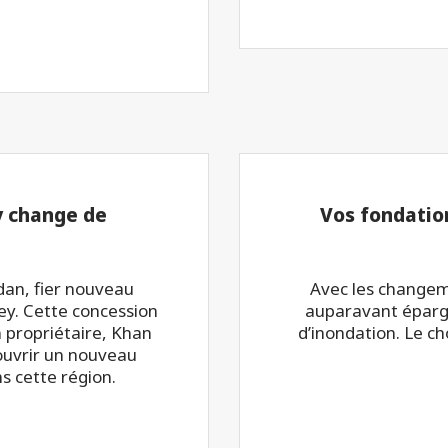
y change de
Vos fondatio
dan, fier nouveau
Avec les changeme
ey. Cette concession
auparavant épargn
n propriétaire, Khan
d’inondation. Le c
d’ouvrir un nouveau
ns cette région.