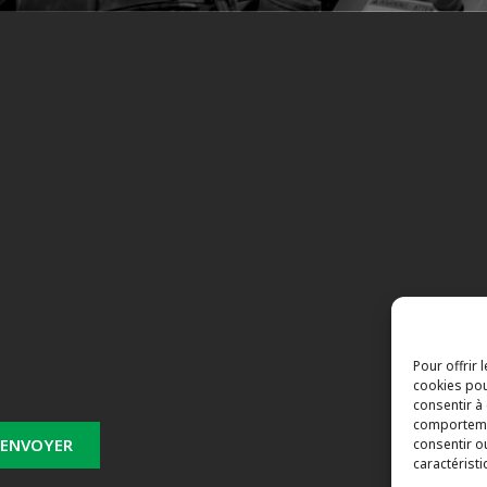
s
Pour offrir 
cookies pou
consentir à
comportemen
consentir o
caractéristi