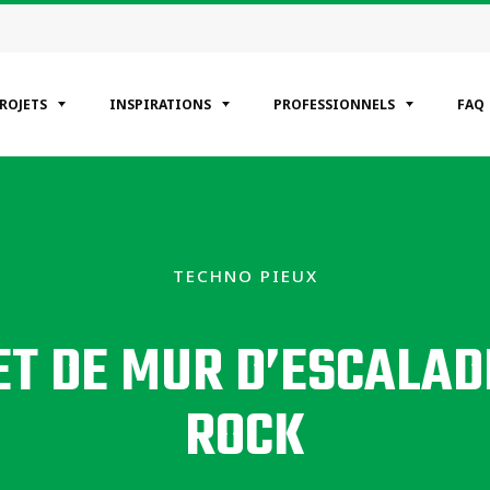
PROJETS
INSPIRATIONS
PROFESSIONNELS
FAQ
ÉGORIES
entiels
TECHNO PIEUX
erciaux
riels
T DE MUR D’ESCALAD
ROCK