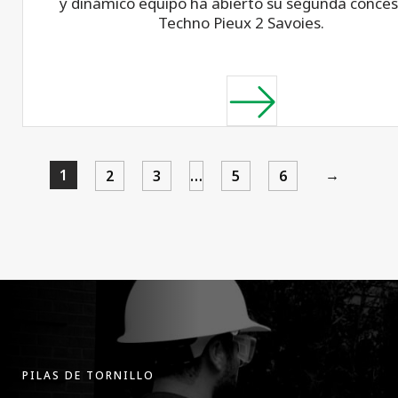
y dinámico equipo ha abierto su segunda conces
Techno Pieux 2 Savoies.
1
→
2
3
…
5
6
PILAS DE TORNILLO