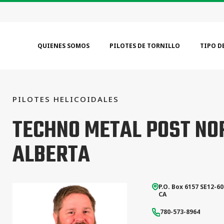
QUIENES SOMOS
PILOTES DE TORNILLO
TIPO D
PILOTES HELICOIDALES
MÁS POPULARES
PROFESIONAL
CAT
01
01
02
TECHNO METAL POST NO
Casas / Cabañas
Estudios de casos
Resid
Edificación Modular
Certificaciones
Comer
ALBERTA
Casas de madera (CDM)
FAQ
Indust
Cobertizos Agricolas
Servicios de ingeniería
Dibujos técnicos
Equipo de instalación
Todo tipos de proyectos
P.O. Box 6157
SE12-6
CA
780-573-8964