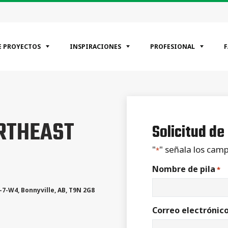
E PROYECTOS
INSPIRACIONES
PROFESIONAL
EGORÍAS
RTHEAST
encial
Solicitud de
ciale
rial
"
" señala los camp
*
Nombre de pila
*
0-7-W4
,
Bonnyville
,
AB
,
T9N 2G8
Correo electrónic