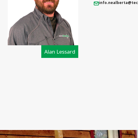
info.nealberta
@tec
Alan Lessard