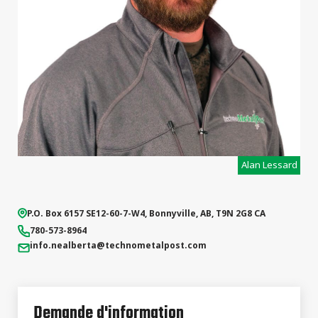
Alan Lessard
P.O. Box 6157
SE12-60-7-W4
,
Bonnyville
,
AB
,
T9N 2G8
CA
780-573-8964
info.nealberta
@technometalpost.com
Demande d'information