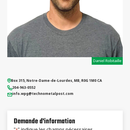
projets
Daniel Robitaille
Box 315,
Notre-Dame-de-Lourdes
,
MB
,
R0G 1M0
CA
204-963-0552
info.wpg
@technometalpost.com
Demande d'information
"
" indique les champs nécessaires
*