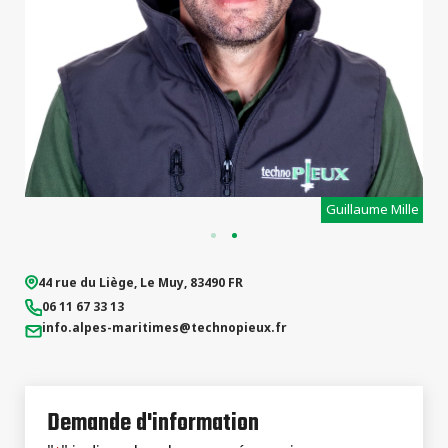
projets
t
Guillaume Mille
44 rue du Liège
,
Le Muy
,
83490
FR
06 11 67 33 13
info.alpes-maritimes
@technopieux.fr
Demande d'information