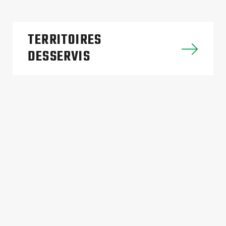
D
Fa
TERRITOIRES
DESSERVIS