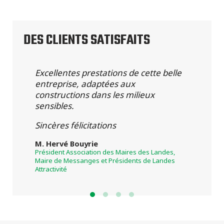
DES CLIENTS SATISFAITS
Excellentes prestations de cette belle
U
entreprise, adaptées aux
S
constructions dans les milieux
C
sensibles.
p
g
Sincères félicitations
En
r
M. Hervé Bouyrie
s
Président Association des Maires des Landes,
p
Maire de Messanges et Présidents de Landes
Attractivité
E
p
r
E
p