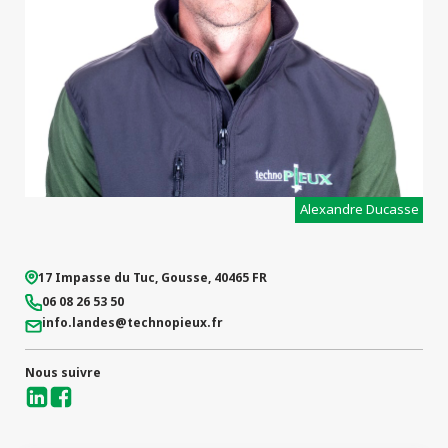
projets
Alexandre Ducasse
17 Impasse du Tuc
,
Gousse
,
40465
FR
06 08 26 53 50
info.landes
@technopieux.fr
Nous suivre