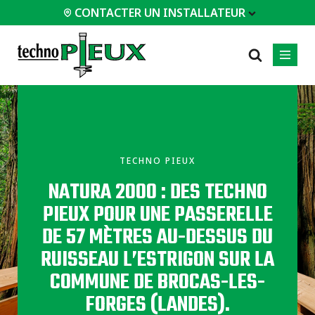
CONTACTER UN INSTALLATEUR
 INSTALLATEUR
PROFESSIONNELS
LES PLUS
CATÉGORIES
01
01
02
POPULAIRES
Service d'ingénierie
Résidentiels
TECHNO PIEUX
Patios
Documents
Commerciaux
NATURA 2000 : DES TECHNO
techniques
Agrandissements
Industriel
Équipements
Maisons / Chalets
PIEUX POUR UNE PASSERELLE
d'installation
Garages / Abris
DE 57 MÈTRES AU-DESSUS DU
Études de cas
Certifications
RUISSEAU L’ESTRIGON SUR LA
Tous les
types de
Foire aux questions
COMMUNE DE BROCAS-LES-
projets
FORGES (LANDES).
Tous les types de