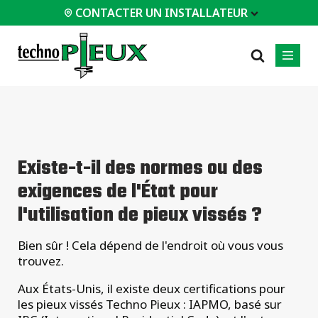
CONTACTER UN INSTALLATEUR
 INSTALLATEUR
PROFESSIONNELS
LES PLUS
CATÉGORIES
01
01
02
POPULAIRES
Service d'ingénierie
Résidentiels
Existe-t-il des normes ou des
Patios
Documents
Commerciaux
exigences de l'État pour
techniques
Agrandissements
Industriel
Équipements
Maisons / Chalets
l'utilisation de pieux vissés ?
d'installation
Garages / Abris
Études de cas
Bien sûr ! Cela dépend de l'endroit où vous vous
Certifications
Tous les
trouvez.
types de
Foire aux questions
projets
Aux États-Unis, il existe deux certifications pour
les pieux vissés Techno Pieux : IAPMO, basé sur
Tous les types de