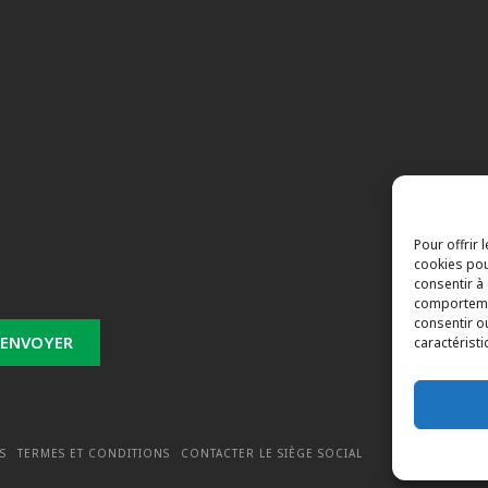
s
Pour offrir 
cookies pou
consentir à
comportemen
consentir o
caractéristi
S
TERMES ET CONDITIONS
CONTACTER LE SIÈGE SOCIAL