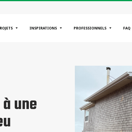
PROJETS
INSPIRATIONS
PROFESSIONNELS
FAQ
ÉGORIES
entiels
erciaux
riel
 à une
eu