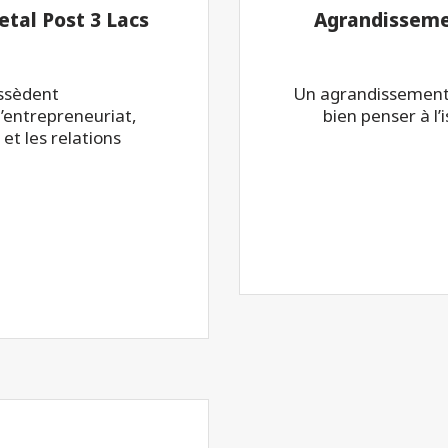
tal Post 3 Lacs
Agrandissemen
ossèdent
Un agrandissement co
’entrepreneuriat,
bien penser à l’
 et les relations