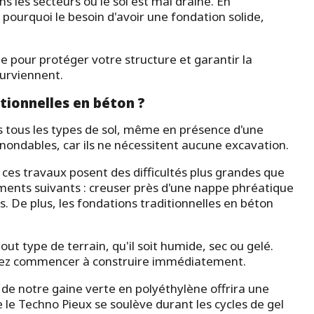
 les secteurs où le sol est mal drainé. En
ourquoi le besoin d'avoir une fondation solide,
ale pour protéger votre structure et garantir la
surviennent.
tionnelles en béton ?
ns tous les types de sol, même en présence d'une
 inondables, car ils ne nécessitent aucune excavation.
 ces travaux posent des difficultés plus grandes que
ents suivants : creuser près d'une nappe phréatique
s. De plus, les fondations traditionnelles en béton
out type de terrain, qu'il soit humide, sec ou gelé.
ouvez commencer à construire immédiatement.
n de notre gaine verte en polyéthylène offrira une
ue le Techno Pieux se soulève durant les cycles de gel