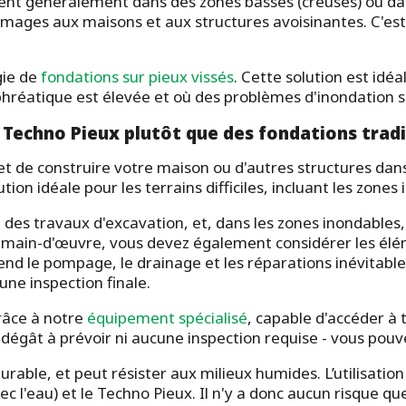
ent généralement dans des zones basses (creuses) ou dans
ges aux maisons et aux structures avoisinantes. C'est p
gie de
fondations sur pieux vissés
. Cette solution est idé
 phréatique est élevée et où des problèmes d'inondation 
s Techno Pieux plutôt que des fondations tradi
met de construire votre maison ou d'autres structures da
ion idéale pour les terrains difficiles, incluant les zones
t des travaux d'excavation, et, dans les zones inondables,
 main-d'œuvre, vous devez également considérer les élém
rend le pompage, le drainage et les réparations inévitable
une inspection finale.
grâce à notre
équipement spécialisé
, capable d'accéder à t
n dégât à prévoir ni aucune inspection requise - vous p
urable, et peut résister aux milieux humides. L’utilisatio
ec l'eau) et le Techno Pieux. Il n'y a donc aucun risque q