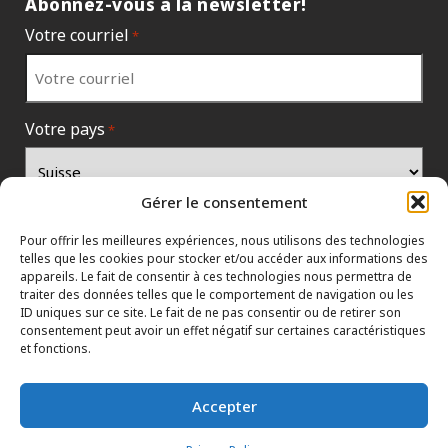
Abonnez-vous à la newsletter!
Votre courriel
*
Votre pays
*
Gérer le consentement
Pour offrir les meilleures expériences, nous utilisons des technologies
telles que les cookies pour stocker et/ou accéder aux informations des
appareils. Le fait de consentir à ces technologies nous permettra de
traiter des données telles que le comportement de navigation ou les
ID uniques sur ce site. Le fait de ne pas consentir ou de retirer son
consentement peut avoir un effet négatif sur certaines caractéristiques
et fonctions.
POLITIQUES DE PROTECTION DES RENSEIGNEMENTS PERSONNELS
HTML SITEMAP
CONCESSIONNAIRES
Accepter
TERMES ET CONDITIONS
NOUS JOINDRE