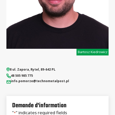
Bartosz Kiedrowicz
8 ul. Zapora
,
Rytel
,
89-642
PL
48 505 985 775
info.pomorze
@technometalpost.pl
Demande d'information
"
" indicates required fields
*