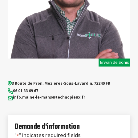
Erwan de Sonis
3 Route de Pron
,
Mezieres-Sous-Lavardin
,
72240
FR
06 01 33 69 67
info.maine-le-mans
@technopieux.fr
Demande d'information
"
" indicates required fields
*