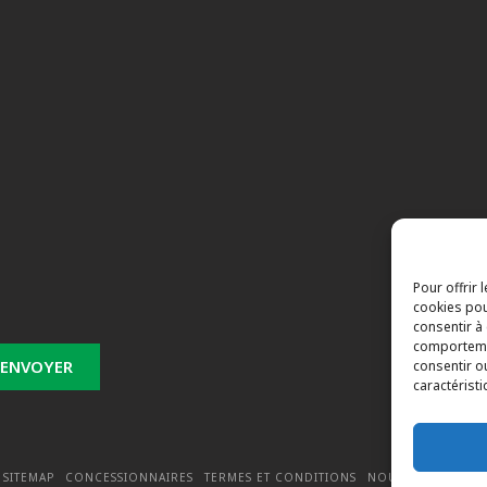
s
Pour offrir 
cookies pou
consentir à
comportemen
consentir o
caractéristi
 SITEMAP
CONCESSIONNAIRES
TERMES ET CONDITIONS
NOUS JOINDRE