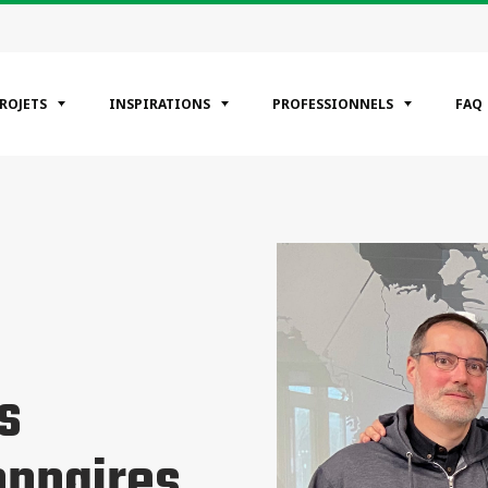
PROJETS
INSPIRATIONS
PROFESSIONNELS
FAQ
ÉGORIES
entiels
erciaux
riel
s
onnaires