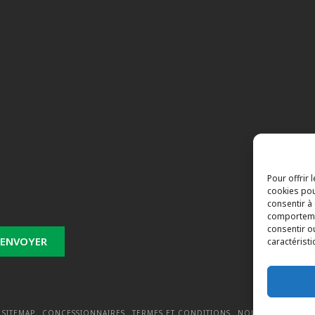
s
Pour offrir 
cookies pou
consentir à
comportemen
consentir o
caractéristi
 SITEMAP
CONCESSIONNAIRES
TERMES ET CONDITIONS
NOUS JOINDRE