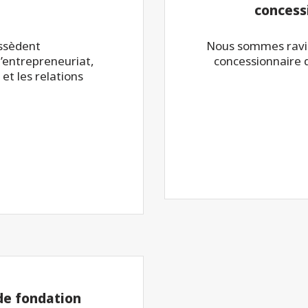
concess
ossèdent
Nous sommes ravis
’entrepreneuriat,
concessionnaire 
 et les relations
 de fondation