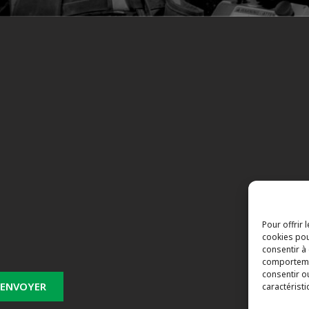
s
Pour offrir 
cookies pou
consentir à
comportemen
consentir o
caractéristi