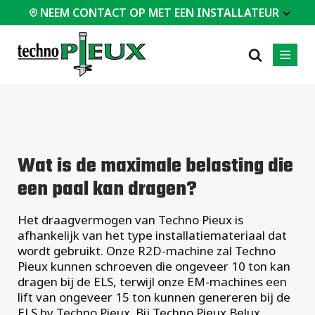
NEEM CONTACT OP MET EEN INSTALLATEUR
T EEN INSTALLATEUR
PROFESSIONNALS
MEEST
CATEGORIEËN
01
01
02
POPULAIR
Casestudy's
Residentieel
Wat is de maximale belasting die
Huizen / Chalets
Certificaten
Commercieel
een paal kan dragen?
Modulaire
Veelgestelde vragen
Industrieel
gebouwen
Ingenieursdiensten
Ondersteuning
Het draagvermogen van Techno Pieux is
en stabilisatie
Technische
afhankelijk van het type installatiemateriaal dat
documenten
Houten
wordt gebruikt. Onze R2D-machine zal Techno
skeletbouw
Installatieapparatuur
(HSB)
Pieux kunnen schroeven die ongeveer 10 ton kan
dragen bij de ELS, terwijl onze EM-machines een
Alle
lift van ongeveer 15 ton kunnen genereren bij de
soorten
ELS by Techno Pieux. Bij Techno Pieux Belux