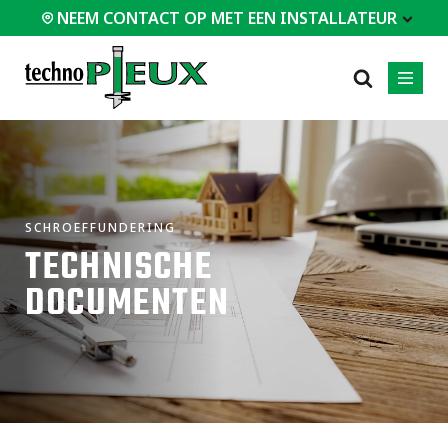
NEEM CONTACT OP MET EEN INSTALLATEUR
T EEN INSTALLATEUR
PROFESSIONNALS
MEEST
CATEGORIEËN
01
01
02
POPULAIR
Casestudy's
Residentieel
SCHROEFFUNDERING
Huizen / Chalets
Certificaten
Commercieel
TECHNISCHE
Modulaire
Veelgestelde vragen
Industrieel
gebouwen
DOCUMENTEN
Ingenieursdiensten
Ondersteuning
en stabilisatie
Technische
documenten
Houten
skeletbouw
Installatieapparatuur
(HSB)
Alle
soorten