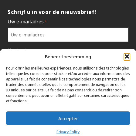
Schrijf u in voor de nieuwsbrief!
Uw e-mailadres
*
Uw land
*
Beheer toestemming
Pour offrir les meilleures expériences, nous utilisons des technologies
telles que les cookies pour stocker et/ou accéder aux informations des
appareils. Le fait de consentir à ces technologies nous permettra de
traiter des données telles que le comportement de navigation ou les
ID uniques sur ce site. Le fait de ne pas consentir ou de retirer son
consentement peut avoir un effet négatif sur certaines caractéristiques
et fonctions.
Accepter
GEGEVENSBELEID
HTML SITEMAP
CONCESSIEHOUDERS
Privacy Policy
VOORWAARDEN
CONTACTEER HET HOOFDKANTOOR