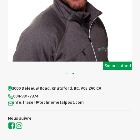
projets
commerciaux
r
Simon Lafond
3000 Deleeuw Road
,
Knutsford
,
BC
,
V0E 2A0
CA
604-991-7374
info.fraser
@technometalpost.com
Nous suivre